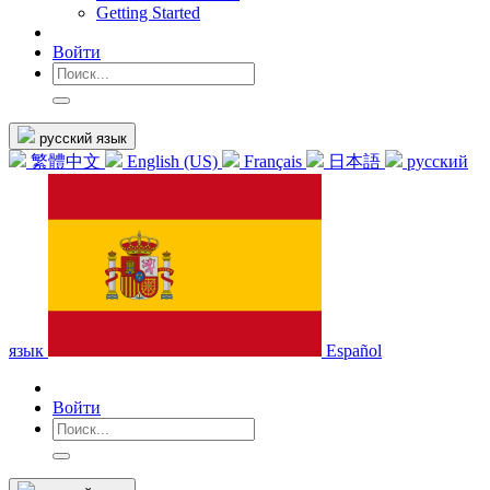
Getting Started
Войти
русский язык
繁體中文
English (US)
Français
日本語
русский
язык
Español
Войти