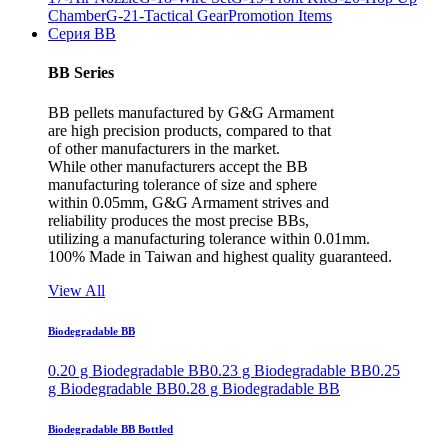
Chamber
G-21-Tactical Gear
Promotion Items
Серия BB
BB Series
BB pellets manufactured by G&G Armament
are high precision products, compared to that
of other manufacturers in the market.
While other manufacturers accept the BB
manufacturing tolerance of size and sphere
within 0.05mm, G&G Armament strives and
reliability produces the most precise BBs,
utilizing a manufacturing tolerance within 0.01mm.
100% Made in Taiwan and highest quality guaranteed.
View All
Biodegradable BB
0.20 g Biodegradable BB
0.23 g Biodegradable BB
0.25
g Biodegradable BB
0.28 g Biodegradable BB
Biodegradable BB Bottled