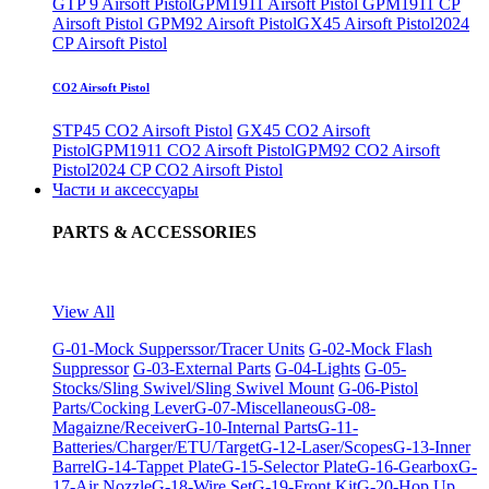
GTP 9 Airsoft Pistol
GPM1911 Airsoft Pistol
GPM1911 CP
Airsoft Pistol
GPM92 Airsoft Pistol
GX45 Airsoft Pistol
2024
CP Airsoft Pistol
CO2 Airsoft Pistol
STP45 CO2 Airsoft Pistol
GX45 CO2 Airsoft
Pistol
GPM1911 CO2 Airsoft Pistol
GPM92 CO2 Airsoft
Pistol
2024 CP CO2 Airsoft Pistol
Части и аксессуары
PARTS & ACCESSORIES
View All
G-01-Mock Supperssor/Tracer Units
G-02-Mock Flash
Suppressor
G-03-External Parts
G-04-Lights
G-05-
Stocks/Sling Swivel/Sling Swivel Mount
G-06-Pistol
Parts/Cocking Lever
G-07-Miscellaneous
G-08-
Magaizne/Receiver
G-10-Internal Parts
G-11-
Batteries/Charger/ETU/Target
G-12-Laser/Scopes
G-13-Inner
Barrel
G-14-Tappet Plate
G-15-Selector Plate
G-16-Gearbox
G-
17-Air Nozzle
G-18-Wire Set
G-19-Front Kit
G-20-Hop Up