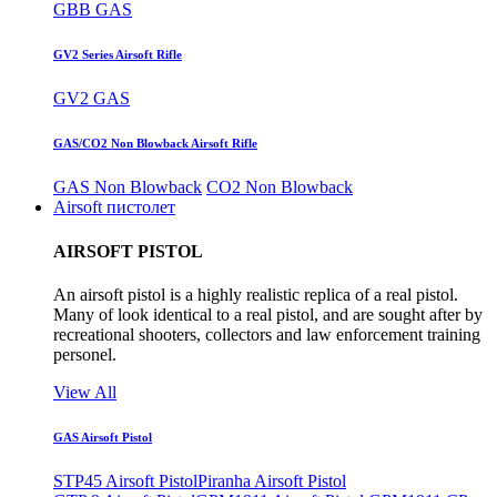
GBB GAS
GV2 Series Airsoft Rifle
GV2 GAS
GAS/CO2 Non Blowback Airsoft Rifle
GAS Non Blowback
CO2 Non Blowback
Airsoft пистолет
AIRSOFT PISTOL
An airsoft pistol is a highly realistic replica of a real pistol.
Many of look identical to a real pistol, and are sought after by
recreational shooters, collectors and law enforcement training
personel.
View All
GAS Airsoft Pistol
STP45 Airsoft Pistol
Piranha Airsoft Pistol