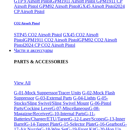
GTP 9 Airsoft Pistol
GPM1911 Airsoft Pistol
GPM1911 CP
Airsoft Pistol
GPM92 Airsoft Pistol
GX45 Airsoft Pistol
2024
CP Airsoft Pistol
CO2 Airsoft Pistol
STP45 CO2 Airsoft Pistol
GX45 CO2 Airsoft
Pistol
GPM1911 CO2 Airsoft Pistol
GPM92 CO2 Airsoft
Pistol
2024 CP CO2 Airsoft Pistol
Части и аксессуары
PARTS & ACCESSORIES
View All
G-01-Mock Supperssor/Tracer Units
G-02-Mock Flash
Suppressor
G-03-External Parts
G-04-Lights
G-05-
Stocks/Sling Swivel/Sling Swivel Mount
G-06-Pistol
Parts/Cocking Lever
G-07-Miscellaneous
G-08-
Magaizne/Receiver
G-10-Internal Parts
G-11-
Batteries/Charger/ETU/Target
G-12-Laser/Scopes
G-13-Inner
Barrel
G-14-Tappet Plate
G-15-Selector Plate
G-16-Gearbox
G-
17-Air Nozzle
G-18-Wire Set
G-19-Front Kit
G-20-Hop Up