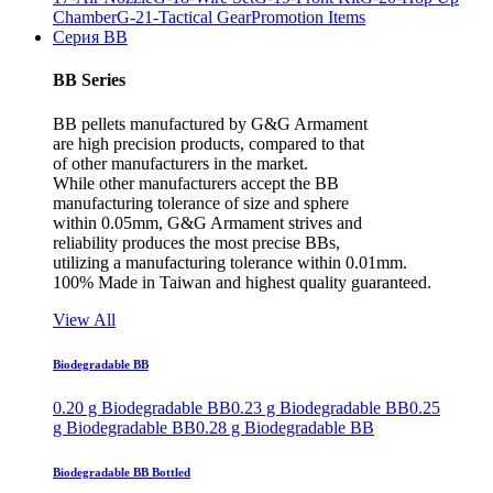
Chamber
G-21-Tactical Gear
Promotion Items
Серия BB
BB Series
BB pellets manufactured by G&G Armament
are high precision products, compared to that
of other manufacturers in the market.
While other manufacturers accept the BB
manufacturing tolerance of size and sphere
within 0.05mm, G&G Armament strives and
reliability produces the most precise BBs,
utilizing a manufacturing tolerance within 0.01mm.
100% Made in Taiwan and highest quality guaranteed.
View All
Biodegradable BB
0.20 g Biodegradable BB
0.23 g Biodegradable BB
0.25
g Biodegradable BB
0.28 g Biodegradable BB
Biodegradable BB Bottled