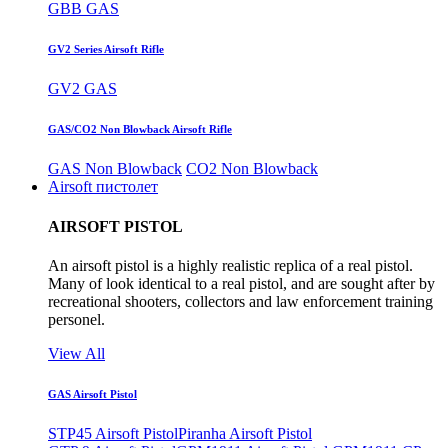
GBB GAS
GV2 Series Airsoft Rifle
GV2 GAS
GAS/CO2 Non Blowback Airsoft Rifle
GAS Non Blowback
CO2 Non Blowback
Airsoft пистолет
AIRSOFT PISTOL
An airsoft pistol is a highly realistic replica of a real pistol.
Many of look identical to a real pistol, and are sought after by
recreational shooters, collectors and law enforcement training
personel.
View All
GAS Airsoft Pistol
STP45 Airsoft Pistol
Piranha Airsoft Pistol