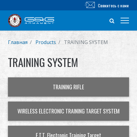
Свяжитесь с нами
Главная
Products
TRAINING SYSTEM
Новый продукт
TRAINING SYSTEM
Airsoft винтовка
Airsoft пистолет
TRAINING RIFLE
Части и аксессуары
Серия BB
WIRELESS ELECTRONIC TRAINING TARGET SYSTEM
ТРЕНИРОВОЧНАЯ СИСТЕМА
E.T.T. Electronic Training Target