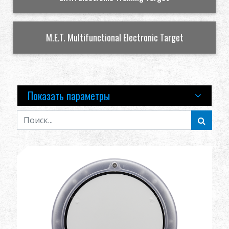
Дилер
M.E.T. Multifunctional Electronic Target
Преимущества
О нас
Соревнования & Событие
Показать параметры
Поддержка
Войти
繁體中文
English (US)
Français
日本語
русский язык
Español