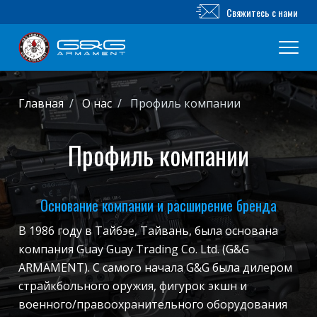
Свяжитесь с нами
Новый продукт
Главная
О нас
Профиль компании
Airsoft винтовка
Профиль компании
Airsoft пистолет
Основание компании и расширение бренда
Части и аксессуары
В 1986 году в Тайбэе, Тайвань, была основана
компания Guay Guay Trading Co. Ltd. (G&G
Серия BB
ARMAMENT). С самого начала G&G была дилером
страйкбольного оружия, фигурок экшн и
ТРЕНИРОВОЧНАЯ СИСТЕМА
военного/правоохранительного оборудования