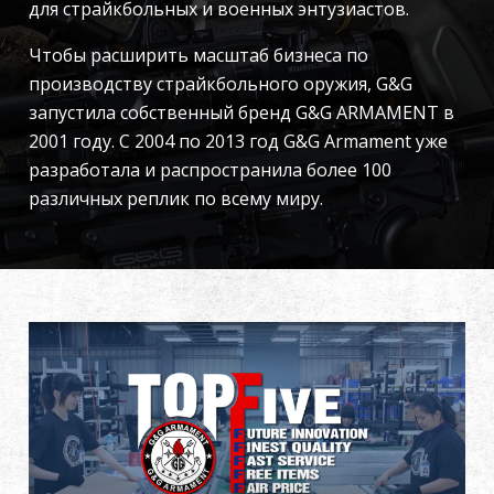
для страйкбольных и военных энтузиастов.
Дилер
Чтобы расширить масштаб бизнеса по
Преимущества
производству страйкбольного оружия, G&G
запустила собственный бренд G&G ARMAMENT в
О нас
2001 году. С 2004 по 2013 год G&G Armament уже
разработала и распространила более 100
различных реплик по всему миру.
Соревнования & Событие
Поддержка
繁體中文
English (US)
Français
日本語
русский язык
Español