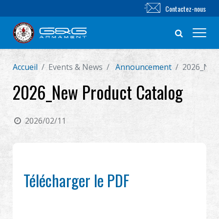
Contactez-nous
Accueil
Events & News
Announcement
2026_New
Nouveautés
2026_New Product Catalog
FUSIL AIRSOFT
2026/02/11
PISTOLET AIRSOFT
PIÈCES & ACCESSOIRES
Télécharger le PDF
Série BB
SYSTÈME D'ENTRAÎNEMENT