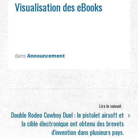
Visualisation des eBooks
Revendeur
Advantages
À propos de nous
dans
Announcement
Competitions & Event
Support
Se connecter
Lire le suivant
繁體中文
English (US)
Double Rodeo Cowboy Duel : le pistolet airsoft et
la cible électronique ont obtenu des brevets
Français
日本語
d'invention dans plusieurs pays.
русский язык
Español