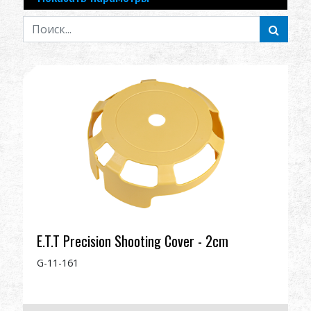
Дилер
Преимущества
О нас
Соревнования & Событие
Поддержка
E.T.T Precision Shooting Cover - 2cm
繁體中文
English (US)
G-11-161
Français
日本語
русский язык
Español