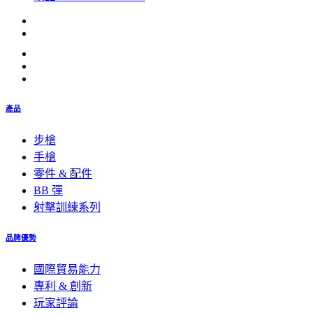
產品
步槍
手槍
零件 & 配件
BB 彈
射擊訓練系列
品牌優勢
國際貿易能力
專利 & 創新
玩家評論