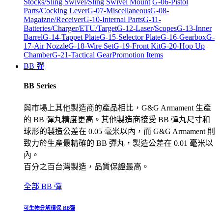
Stocks/Sling Swivel/Sling Swivel Mount
G-06-Pistol
Parts/Cocking Lever
G-07-Miscellaneous
G-08-
Magaizne/Receiver
G-10-Internal Parts
G-11-
Batteries/Charger/ETU/Target
G-12-Laser/Scopes
G-13-Inner
Barrel
G-14-Tappet Plate
G-15-Selector Plate
G-16-Gearbox
G-
17-Air Nozzle
G-18-Wire Set
G-19-Front Kit
G-20-Hop Up
Chamber
G-21-Tactical Gear
Promotion Items
BB 彈
BB Series
與市場上其他製造商的產品相比，G&G Armament 生產
的 BB 彈丸精度更高。其他製造商接受 BB 彈丸尺寸和
球形的製造公差在 0.05 毫米以內，而 G&G Armament 則
致力於生產最精確的 BB 彈丸，製造公差在 0.01 毫米以
內。
百分之百台灣製造，品質保證最高。
全部 BB 彈
可生物分解環保 BB彈