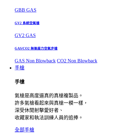
GBB GAS
GV2 系統空氣槍
GV2 GAS
GAS/CO2 無後座力空氣步槍
GAS Non Blowback
CO2 Non Blowback
手槍
手槍
氣槍是高度逼真的真槍複製品。
許多氣槍看起來與真槍一模一樣，
深受休閒射擊愛好者、
收藏家和執法訓練人員的追捧。
全部手槍