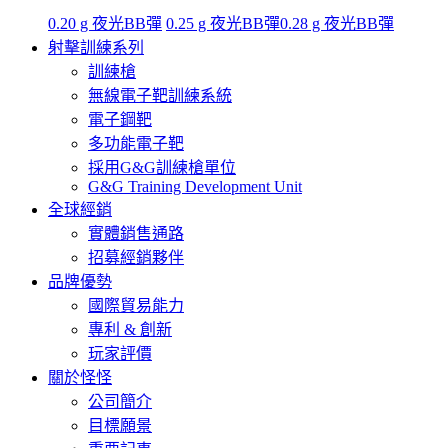
0.20 g 夜光BB彈
0.25 g 夜光BB彈
0.28 g 夜光BB彈
射擊訓練系列
訓練槍
無線電子靶訓練系統
電子鋼靶
多功能電子靶
採用G&G訓練槍單位
G&G Training Development Unit
全球經銷
實體銷售通路
招募經銷夥伴
品牌優勢
國際貿易能力
專利 & 創新
玩家評價
關於怪怪
公司簡介
目標願景