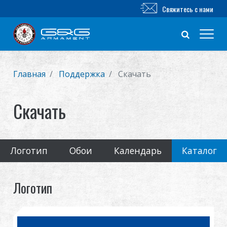
Свяжитесь с нами
Новый продукт
Главная
Поддержка
Скачать
Airsoft винтовка
Скачать
Airsoft пистолет
Логотип
Обои
Календарь
Каталог
Части и аксессуары
Серия BB
Логотип
ТРЕНИРОВОЧНАЯ СИСТЕМА