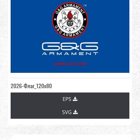
Дилер
Преимущества
О нас
Соревнования & Событие
Поддержка
2026-Флаг_120x80
Войти
EPS
繁體中文
English (US)
SVG
Français
日本語
русский язык
Español