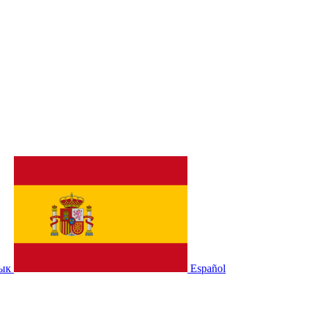
зык
Español