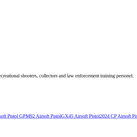
recreational shooters, collectors and law enforcement training personel.
ft Pistol
GPM92 Airsoft Pistol
GX45 Airsoft Pistol
2024 CP Airsoft Pis