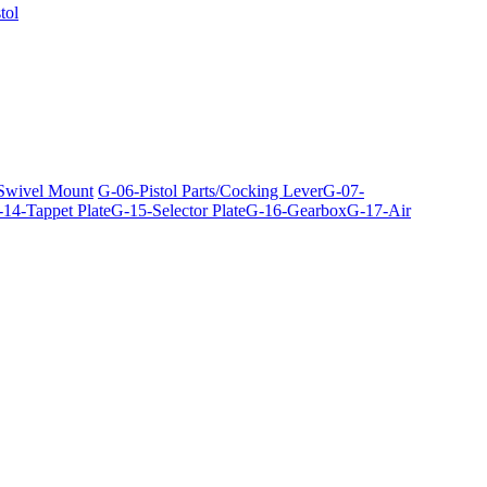
tol
 Swivel Mount
G-06-Pistol Parts/Cocking Lever
G-07-
14-Tappet Plate
G-15-Selector Plate
G-16-Gearbox
G-17-Air