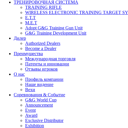
ТРЕНИРОВОЧНАЯ СИСТЕМА
TRAINING RIFLE
WIRELESS ELECTRONIC TRAINING TARGET S
E.T.T
M.E.T
Adopt G&G Training Gun Unit
G&G Training Development Unit
Дилер
Authorized Dealers
Become a Dealer
Преимущества
Международная торговля
Патенты и инновации
Отзывы игроков
О нас
Профиль компании
Наше видение
Вехи
Соревнования & Событие
G&G World Cup
Announcement
Event
Award
Exclusive Distributor
Exhibition