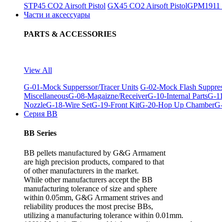
STP45 CO2 Airsoft Pistol
GX45 CO2 Airsoft Pistol
GPM1911 C
Части и аксессуары
PARTS & ACCESSORIES
View All
G-01-Mock Supperssor/Tracer Units
G-02-Mock Flash Suppre
Miscellaneous
G-08-Magaizne/Receiver
G-10-Internal Parts
G-11
Nozzle
G-18-Wire Set
G-19-Front Kit
G-20-Hop Up Chamber
G-
Серия BB
BB Series
BB pellets manufactured by G&G Armament
are high precision products, compared to that
of other manufacturers in the market.
While other manufacturers accept the BB
manufacturing tolerance of size and sphere
within 0.05mm, G&G Armament strives and
reliability produces the most precise BBs,
utilizing a manufacturing tolerance within 0.01mm.