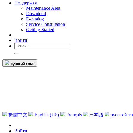
Поддержка
Maintenance Area
Download
E-catalog
Service Consultation
Getting Started
Войти
русский язык
繁體中文
English (US)
Français
日本語
русский я
Войти