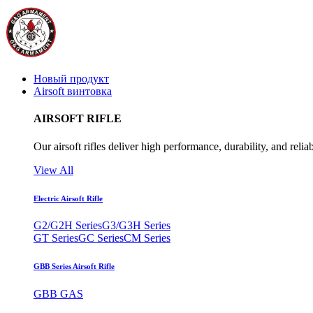
Новый продукт
Airsoft винтовка
AIRSOFT RIFLE
Our airsoft rifles deliver high performance, durability, and reliab
View All
Electric Airsoft Rifle
G2/G2H Series
G3/G3H Series
GT Series
GC Series
CM Series
GBB Series Airsoft Rifle
GBB GAS