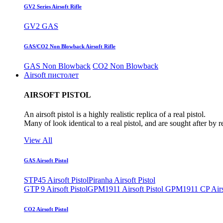
GV2 Series Airsoft Rifle
GV2 GAS
GAS/CO2 Non Blowback Airsoft Rifle
GAS Non Blowback
CO2 Non Blowback
Airsoft пистолет
AIRSOFT PISTOL
An airsoft pistol is a highly realistic replica of a real pistol.
Many of look identical to a real pistol, and are sought after by 
View All
GAS Airsoft Pistol
STP45 Airsoft Pistol
Piranha Airsoft Pistol
GTP 9 Airsoft Pistol
GPM1911 Airsoft Pistol
GPM1911 CP Airso
CO2 Airsoft Pistol