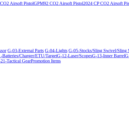
O2 Airsoft Pistol
GPM92 CO2 Airsoft Pistol
2024 CP CO2 Airsoft Pis
ssor
G-03-External Parts
G-04-Lights
G-05-Stocks/Sling Swivel/Sling
-Batteries/Charger/ETU/Target
G-12-Laser/Scopes
G-13-Inner Barrel
G-
21-Tactical Gear
Promotion Items