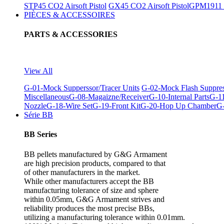
STP45 CO2 Airsoft Pistol
GX45 CO2 Airsoft Pistol
GPM1911 C
PIÈCES & ACCESSOIRES
PARTS & ACCESSORIES
View All
G-01-Mock Supperssor/Tracer Units
G-02-Mock Flash Suppre
Miscellaneous
G-08-Magaizne/Receiver
G-10-Internal Parts
G-11
Nozzle
G-18-Wire Set
G-19-Front Kit
G-20-Hop Up Chamber
G-
Série BB
BB Series
BB pellets manufactured by G&G Armament
are high precision products, compared to that
of other manufacturers in the market.
While other manufacturers accept the BB
manufacturing tolerance of size and sphere
within 0.05mm, G&G Armament strives and
reliability produces the most precise BBs,
utilizing a manufacturing tolerance within 0.01mm.