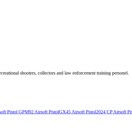
recreational shooters, collectors and law enforcement training personel.
ft Pistol
GPM92 Airsoft Pistol
GX45 Airsoft Pistol
2024 CP Airsoft Pis