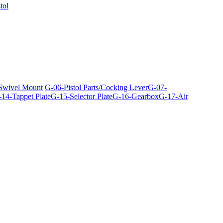
tol
 Swivel Mount
G-06-Pistol Parts/Cocking Lever
G-07-
14-Tappet Plate
G-15-Selector Plate
G-16-Gearbox
G-17-Air