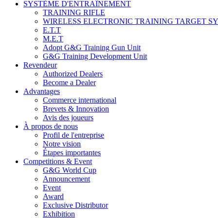
SYSTÈME D'ENTRAÎNEMENT
TRAINING RIFLE
WIRELESS ELECTRONIC TRAINING TARGET S
E.T.T
M.E.T
Adopt G&G Training Gun Unit
G&G Training Development Unit
Revendeur
Authorized Dealers
Become a Dealer
Advantages
Commerce international
Brevets & Innovation
Avis des joueurs
À propos de nous
Profil de l'entreprise
Notre vision
Étapes importantes
Competitions & Event
G&G World Cup
Announcement
Event
Award
Exclusive Distributor
Exhibition