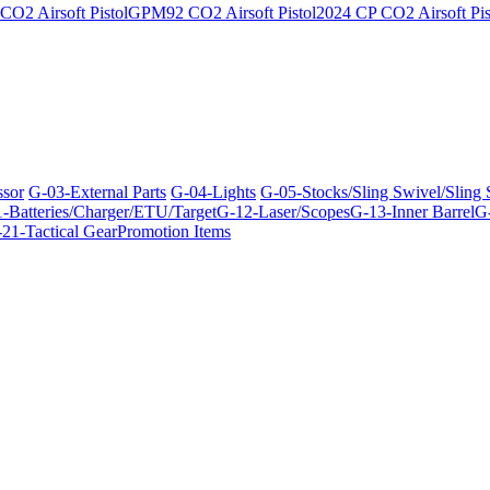
O2 Airsoft Pistol
GPM92 CO2 Airsoft Pistol
2024 CP CO2 Airsoft Pis
ssor
G-03-External Parts
G-04-Lights
G-05-Stocks/Sling Swivel/Sling
-Batteries/Charger/ETU/Target
G-12-Laser/Scopes
G-13-Inner Barrel
G-
21-Tactical Gear
Promotion Items