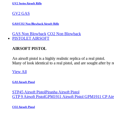
GV2 Series Airsoft Rifle
GV2 GAS
GAS/CO2 Non Blowback Airsoft Rifle
GAS Non Blowback
CO2 Non Blowback
PISTOLET AIRSOFT
AIRSOFT PISTOL
An airsoft pistol is a highly realistic replica of a real pistol.
Many of look identical to a real pistol, and are sought after by 
View All
GAS Airsoft Pistol
STP45 Airsoft Pistol
Piranha Airsoft Pistol
GTP 9 Airsoft Pistol
GPM1911 Airsoft Pistol
GPM1911 CP Airso
CO2 Airsoft Pistol