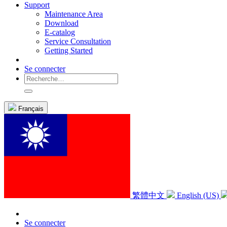
Support
Maintenance Area
Download
E-catalog
Service Consultation
Getting Started
Se connecter
Français
繁體中文
English (US)
Se connecter