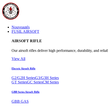
Nouveautés
FUSIL AIRSOFT
AIRSOFT RIFLE
Our airsoft rifles deliver high performance, durability, and reliab
View All
Electric Airsoft Rifle
G2/G2H Series
G3/G3H Series
GT Series
GC Series
CM Series
GBB Series Airsoft Rifle
GBB GAS