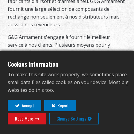
fabricants d'airsoft et d'armes à feu. G&G Armament
Revendeur
fournit une large sélection de composants de
rechange non seulement à nos distributeurs mais
Advantages
aussi à nos revendeurs.
G&G Armament s'engage à fournir le meilleur
À propos de nous
service à nos clients. Plusieurs moyens pour y
parvenir sont d'avoir un département dédié aux
Competitions & Event
pièces et services, des vidéos d'instruction étape par
Cookies Information
étape pour que les revendeurs puissent apprendre,
Support
To make this site work properly, we sometimes place
et des représentants commerciaux compétents
small data files called cookies on your device. Most big
dédiés.
Se connecter
websites do this too.
繁體中文
English (US)
Accept
Reject
Read More
Change Settings
Français
日本語
русский язык
Español