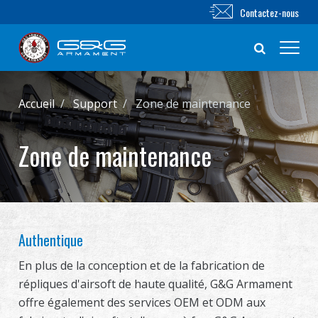
Contactez-nous
Nouveautés
Accueil
Support
Zone de maintenance
FUSIL AIRSOFT
Zone de maintenance
PISTOLET AIRSOFT
PIÈCES & ACCESSOIRES
Authentique
Série BB
En plus de la conception et de la fabrication de
répliques d'airsoft de haute qualité, G&G Armament
SYSTÈME D'ENTRAÎNEMENT
offre également des services OEM et ODM aux