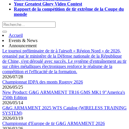
Your Greatest Glory Video Contest
Rapport de la compétition de tir extrême de la Coupe du
monde
Accueil
Events & News
Announcement
Le tournoi préliminaire de tir à l'airsoft « Région Nord » de 2026,
organisé par le ministère de la Défense nationale de la République
de Chine, s'est déroulé avec succès. Le système d'entraînement au tir
sur cibles métalliques électroniques renforce le réalisme de la
compétition et l'efficacité de la formation.
2026/07/28
Championnat IDPA des monts Rugroy 2026
2026/05/25
New Product: G&G ARMAMENT TR16 GMS MK1 9"America's
250th Edition
2026/05/14
G&G ARMAMENT 2025 WTS Catalog (WIRELESS TRAINING
SYSTEM)
2026/03/19
Championnat d'Europe de tir G&G ARMAMENT 2026
2026/02/26