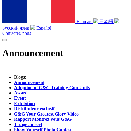
Français
日本語
русский язык
Español
Contactez-nous
Announcement
Blogs:
Announcement
Adoption of G&G Training Gun Units
Award
Event
Exhibition
Distributeur exclusif
G&G Your Greatest Glory Video
Rapport Montrez-vous G&G
Tirage au sort
Show Yourself Photo Contest