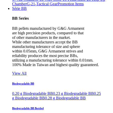
Chamber
G-21-Tactical Gear
Promotion Items
Série BB
BB Series
BB pellets manufactured by G&G Armament
are high precision products, compared to that
of other manufacturers in the market.
While other manufacturers accept the BB
manufacturing tolerance of size and sphere
within 0.05mm, G&G Armament strives and
reliability produces the most precise BBs,
utilizing a manufacturing tolerance within 0.01mm.
100% Made in Taiwan and highest quality guaranteed.
View All
Biodegradable BB
0.20 g Biodegradable BB
0.23 g Biodegradable BB
0.25
g Biodegradable BB
0.28 g Biodegradable BB
Biodegradable BB Bottled