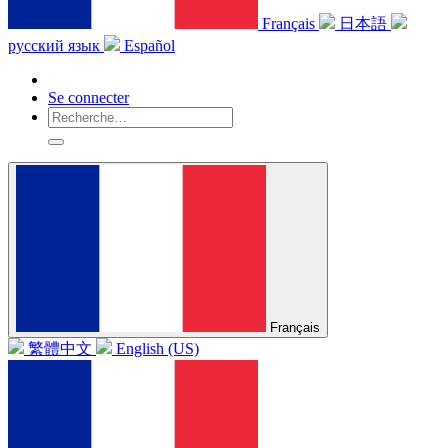
Français
日本語
русский язык
Español
Se connecter
Français
繁體中文
English (US)