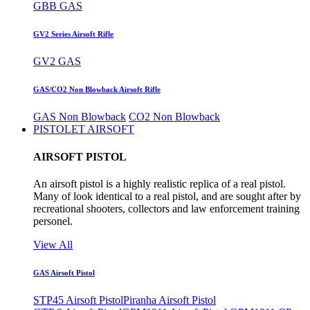
GBB GAS
GV2 Series Airsoft Rifle
GV2 GAS
GAS/CO2 Non Blowback Airsoft Rifle
GAS Non Blowback
CO2 Non Blowback
PISTOLET AIRSOFT
AIRSOFT PISTOL
An airsoft pistol is a highly realistic replica of a real pistol.
Many of look identical to a real pistol, and are sought after by
recreational shooters, collectors and law enforcement training
personel.
View All
GAS Airsoft Pistol
STP45 Airsoft Pistol
Piranha Airsoft Pistol