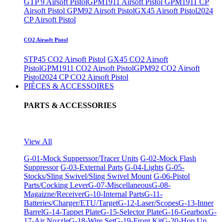
GTP 9 Airsoft Pistol
GPM1911 Airsoft Pistol
GPM1911 CP
Airsoft Pistol
GPM92 Airsoft Pistol
GX45 Airsoft Pistol
2024
CP Airsoft Pistol
CO2 Airsoft Pistol
STP45 CO2 Airsoft Pistol
GX45 CO2 Airsoft
Pistol
GPM1911 CO2 Airsoft Pistol
GPM92 CO2 Airsoft
Pistol
2024 CP CO2 Airsoft Pistol
PIÈCES & ACCESSOIRES
PARTS & ACCESSORIES
View All
G-01-Mock Supperssor/Tracer Units
G-02-Mock Flash
Suppressor
G-03-External Parts
G-04-Lights
G-05-
Stocks/Sling Swivel/Sling Swivel Mount
G-06-Pistol
Parts/Cocking Lever
G-07-Miscellaneous
G-08-
Magaizne/Receiver
G-10-Internal Parts
G-11-
Batteries/Charger/ETU/Target
G-12-Laser/Scopes
G-13-Inner
Barrel
G-14-Tappet Plate
G-15-Selector Plate
G-16-Gearbox
G-
17-Air Nozzle
G-18-Wire Set
G-19-Front Kit
G-20-Hop Up