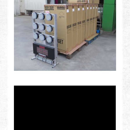
Дилер
Преимущества
О нас
Соревнования & Событие
Поддержка
Войти
繁體中文
English (US)
Français
日本語
русский язык
Español