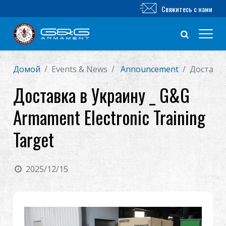
Свяжитесь с нами
Домой
Events & News
Announcement
Доставка
Новый продукт
Доставка в Украину _ G&G
Airsoft винтовка
Armament Electronic Training
Airsoft пистолет
Target
Части и аксессуары
2025/12/15
Серия BB
ТРЕНИРОВОЧНАЯ СИСТЕМА