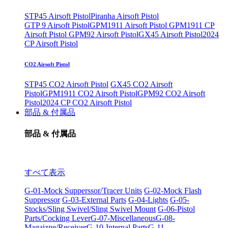
STP45 Airsoft Pistol
Piranha Airsoft Pistol
GTP 9 Airsoft Pistol
GPM1911 Airsoft Pistol
GPM1911 CP
Airsoft Pistol
GPM92 Airsoft Pistol
GX45 Airsoft Pistol
2024
CP Airsoft Pistol
CO2 Airsoft Pistol
STP45 CO2 Airsoft Pistol
GX45 CO2 Airsoft
Pistol
GPM1911 CO2 Airsoft Pistol
GPM92 CO2 Airsoft
Pistol
2024 CP CO2 Airsoft Pistol
部品 & 付属品
部品 & 付属品
すべて表示
G-01-Mock Supperssor/Tracer Units
G-02-Mock Flash
Suppressor
G-03-External Parts
G-04-Lights
G-05-
Stocks/Sling Swivel/Sling Swivel Mount
G-06-Pistol
Parts/Cocking Lever
G-07-Miscellaneous
G-08-
Magaizne/Receiver
G-10-Internal Parts
G-11-