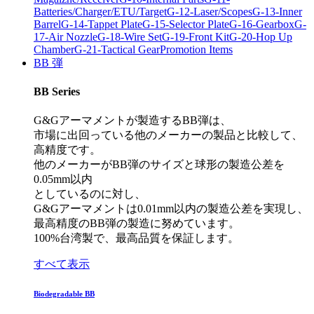
Batteries/Charger/ETU/Target
G-12-Laser/Scopes
G-13-Inner
Barrel
G-14-Tappet Plate
G-15-Selector Plate
G-16-Gearbox
G-
17-Air Nozzle
G-18-Wire Set
G-19-Front Kit
G-20-Hop Up
Chamber
G-21-Tactical Gear
Promotion Items
BB 弾
BB Series
G&Gアーマメントが製造するBB弾は、
市場に出回っている他のメーカーの製品と比較して、
高精度です。
他のメーカーがBB弾のサイズと球形の製造公差を
0.05mm以内
としているのに対し、
G&Gアーマメントは0.01mm以内の製造公差を実現し、
最高精度のBB弾の製造に努めています。
100%台湾製で、最高品質を保証します。
すべて表示
Biodegradable BB