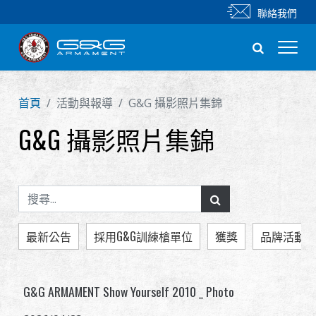
聯絡我們
新產品
首頁
活動與報導
G&G 攝影照片集錦
G&G 攝影照片集錦
步槍
手槍
零件 & 配件
最新公告
採用G&G訓練槍單位
獲獎
品牌活動
BB 彈
G&G ARMAMENT Show Yourself 2010 _ Photo
射擊訓練系列