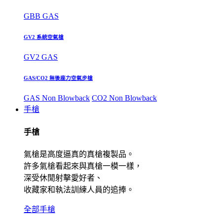
GBB GAS
GV2 系統空氣槍
GV2 GAS
GAS/CO2 無後座力空氣步槍
GAS Non Blowback
CO2 Non Blowback
手槍
手槍
氣槍是高度逼真的真槍複製品。
許多氣槍看起來與真槍一模一樣，
深受休閒射擊愛好者、
收藏家和執法訓練人員的追捧。
全部手槍