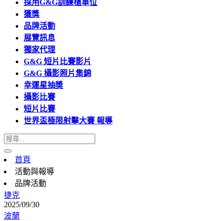
採用G&G訓練槍單位
獲獎
品牌活動
展覽訊息
獨家代理
G&G 短片比賽影片
G&G 攝影照片集錦
幸運星抽奬
攝影比賽
短片比賽
世界盃極限射擊大賽 報導
首頁
活動與報導
品牌活動
捷克
2025/09/30
波蘭