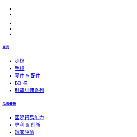
產品
步槍
手槍
零件 & 配件
BB 彈
射擊訓練系列
品牌優勢
國際貿易能力
專利 & 創新
玩家評論