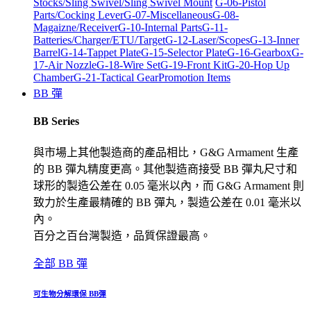
Stocks/Sling Swivel/Sling Swivel Mount
G-06-Pistol
Parts/Cocking Lever
G-07-Miscellaneous
G-08-
Magaizne/Receiver
G-10-Internal Parts
G-11-
Batteries/Charger/ETU/Target
G-12-Laser/Scopes
G-13-Inner
Barrel
G-14-Tappet Plate
G-15-Selector Plate
G-16-Gearbox
G-
17-Air Nozzle
G-18-Wire Set
G-19-Front Kit
G-20-Hop Up
Chamber
G-21-Tactical Gear
Promotion Items
BB 彈
BB Series
與市場上其他製造商的產品相比，G&G Armament 生產
的 BB 彈丸精度更高。其他製造商接受 BB 彈丸尺寸和
球形的製造公差在 0.05 毫米以內，而 G&G Armament 則
致力於生產最精確的 BB 彈丸，製造公差在 0.01 毫米以
內。
百分之百台灣製造，品質保證最高。
全部 BB 彈
可生物分解環保 BB彈