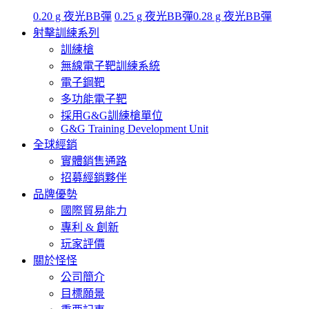
0.20 g 夜光BB彈
0.25 g 夜光BB彈
0.28 g 夜光BB彈
射擊訓練系列
訓練槍
無線電子靶訓練系統
電子鋼靶
多功能電子靶
採用G&G訓練槍單位
G&G Training Development Unit
全球經銷
實體銷售通路
招募經銷夥伴
品牌優勢
國際貿易能力
專利 & 創新
玩家評價
關於怪怪
公司簡介
目標願景