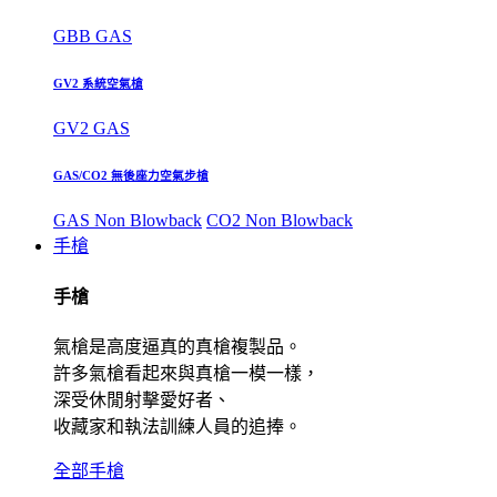
GBB GAS
GV2 系統空氣槍
GV2 GAS
GAS/CO2 無後座力空氣步槍
GAS Non Blowback
CO2 Non Blowback
手槍
手槍
氣槍是高度逼真的真槍複製品。
許多氣槍看起來與真槍一模一樣，
深受休閒射擊愛好者、
收藏家和執法訓練人員的追捧。
全部手槍