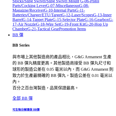
Stocks/Sling Swivel/Sling Swivel Mount
G-06-Pistol
Parts/Cocking Lever
G-07-Miscellaneous
G-08-
Magaizne/Receiver
G-10-Internal Parts
G-11-
Batteries/Charger/ETU/Target
G-12-Laser/Scopes
G-13-Inner
Barrel
G-14-Tappet Plate
G-15-Selector Plate
G-16-Gearbox
G-
17-Air Nozzle
G-18-Wire Set
G-19-Front Kit
G-20-Hop Up
Chamber
G-21-Tactical Gear
Promotion Items
BB 彈
BB Series
與市場上其他製造商的產品相比，G&G Armament 生產
的 BB 彈丸精度更高。其他製造商接受 BB 彈丸尺寸和
球形的製造公差在 0.05 毫米以內，而 G&G Armament 則
致力於生產最精確的 BB 彈丸，製造公差在 0.01 毫米以
內。
百分之百台灣製造，品質保證最高。
全部 BB 彈
可生物分解環保 BB彈