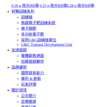
0.20 g 夜光BB彈
0.25 g 夜光BB彈
0.28 g 夜光BB彈
射擊訓練系列
訓練槍
無線電子靶訓練系統
電子鋼靶
多功能電子靶
採用G&G訓練槍單位
G&G Training Development Unit
全球經銷
實體銷售通路
招募經銷夥伴
品牌優勢
國際貿易能力
專利 & 創新
玩家評價
關於怪怪
公司簡介
目標願景