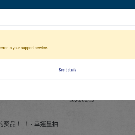
槍
手槍
零件 & 配件
BB 彈
射擊訓練系列
全球經銷
error to your support service.
See details
 得奬公告
2026.06 得奬公告
2026/06/22
獎品！ ！ - 幸運星抽