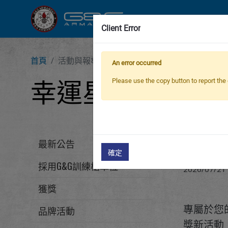
新產品
步
Client Error
首頁
活動與報導
幸運星抽奬
An error occurred
幸運星抽奬
Please use the copy button to report the 
最新公告
2026.07
確定
採用G&G訓練槍單位
2026/07/21
獲獎
專屬於您的
品牌活動
獎新活動