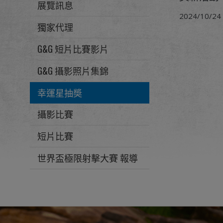
展覽訊息
2024/10/24
獨家代理
G&G 短片比賽影片
G&G 攝影照片集錦
幸運星抽奬
攝影比賽
短片比賽
世界盃極限射擊大賽 報導