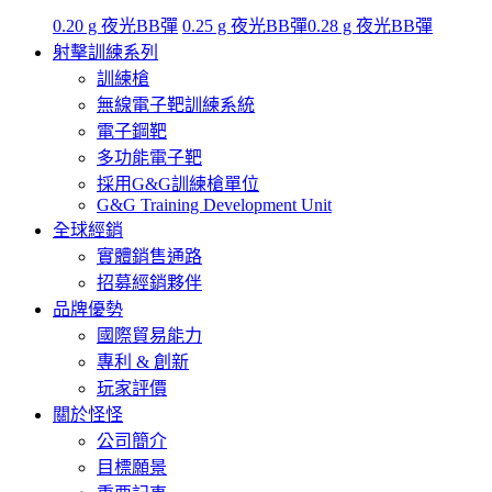
0.20 g 夜光BB彈
0.25 g 夜光BB彈
0.28 g 夜光BB彈
射擊訓練系列
訓練槍
無線電子靶訓練系統
電子鋼靶
多功能電子靶
採用G&G訓練槍單位
G&G Training Development Unit
全球經銷
實體銷售通路
招募經銷夥伴
品牌優勢
國際貿易能力
專利 & 創新
玩家評價
關於怪怪
公司簡介
目標願景