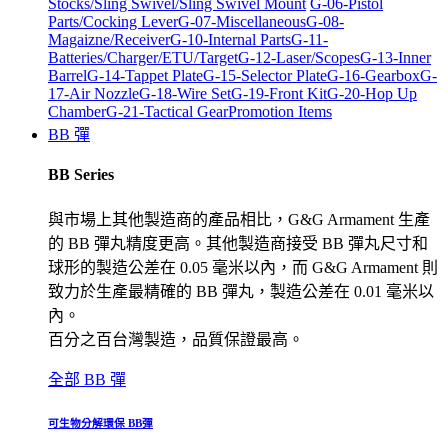
Stocks/Sling Swivel/Sling Swivel Mount
G-06-Pistol
Parts/Cocking Lever
G-07-Miscellaneous
G-08-
Magaizne/Receiver
G-10-Internal Parts
G-11-
Batteries/Charger/ETU/Target
G-12-Laser/Scopes
G-13-Inner
Barrel
G-14-Tappet Plate
G-15-Selector Plate
G-16-Gearbox
G-
17-Air Nozzle
G-18-Wire Set
G-19-Front Kit
G-20-Hop Up
Chamber
G-21-Tactical Gear
Promotion Items
BB 彈
BB Series
與市場上其他製造商的產品相比，G&G Armament 生產
的 BB 彈丸精度更高。其他製造商接受 BB 彈丸尺寸和
球形的製造公差在 0.05 毫米以內，而 G&G Armament 則
致力於生產最精確的 BB 彈丸，製造公差在 0.01 毫米以
內。
百分之百台灣製造，品質保證最高。
全部 BB 彈
可生物分解環保 BB彈