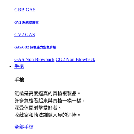
GBB GAS
GV2 系統空氣槍
GV2 GAS
GAS/CO2 無後座力空氣步槍
GAS Non Blowback
CO2 Non Blowback
手槍
手槍
氣槍是高度逼真的真槍複製品。
許多氣槍看起來與真槍一模一樣，
深受休閒射擊愛好者、
收藏家和執法訓練人員的追捧。
全部手槍