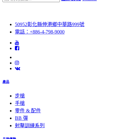
50952彰化縣伸港鄉中華路999號
電話：+886-4-798-9000
產品
步槍
手槍
零件 & 配件
BB 彈
射擊訓練系列