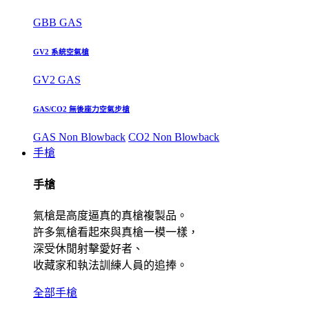
GBB GAS
GV2 系統空氣槍
GV2 GAS
GAS/CO2 無後座力空氣步槍
GAS Non Blowback
CO2 Non Blowback
手槍
手槍
氣槍是高度逼真的真槍複製品。
許多氣槍看起來與真槍一模一樣，
深受休閒射擊愛好者、
收藏家和執法訓練人員的追捧。
全部手槍