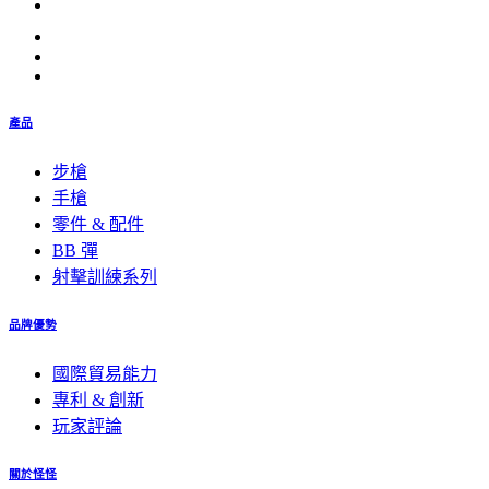
產品
步槍
手槍
零件 & 配件
BB 彈
射擊訓練系列
品牌優勢
國際貿易能力
專利 & 創新
玩家評論
關於怪怪