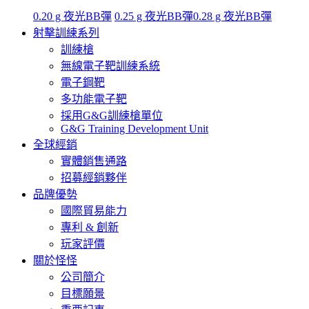
0.20 g 夜光BB彈
0.25 g 夜光BB彈
0.28 g 夜光BB彈
射擊訓練系列
訓練槍
無線電子靶訓練系統
電子鋼靶
多功能電子靶
採用G&G訓練槍單位
G&G Training Development Unit
全球經銷
實體銷售通路
招募經銷夥伴
品牌優勢
國際貿易能力
專利 & 創新
玩家評價
關於怪怪
公司簡介
目標願景