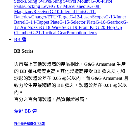
Stocks/Sling Swivel/Sling Swivel Mount
G-06-Pistol
Parts/Cocking Lever
G-07-Miscellaneous
G-08-
Magaizne/Receiver
G-10-Internal Parts
G-11-
Batteries/Charger/ETU/Target
G-12-Laser/Scopes
G-13-Inner
Barrel
G-14-Tappet Plate
G-15-Selector Plate
G-16-Gearbox
G-
17-Air Nozzle
G-18-Wire Set
G-19-Front Kit
G-20-Hop Up
Chamber
G-21-Tactical Gear
Promotion Items
BB 彈
BB Series
與市場上其他製造商的產品相比，G&G Armament 生產
的 BB 彈丸精度更高。其他製造商接受 BB 彈丸尺寸和
球形的製造公差在 0.05 毫米以內，而 G&G Armament 則
致力於生產最精確的 BB 彈丸，製造公差在 0.01 毫米以
內。
百分之百台灣製造，品質保證最高。
全部 BB 彈
可生物分解環保 BB彈