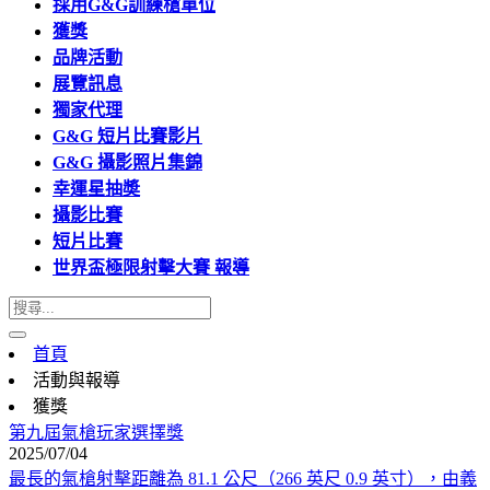
採用G&G訓練槍單位
獲獎
品牌活動
展覽訊息
獨家代理
G&G 短片比賽影片
G&G 攝影照片集錦
幸運星抽奬
攝影比賽
短片比賽
世界盃極限射擊大賽 報導
首頁
活動與報導
獲獎
第九屆氣槍玩家選擇獎
2025/07/04
最長的氣槍射擊距離為 81.1 公尺（266 英尺 0.9 英寸），由義