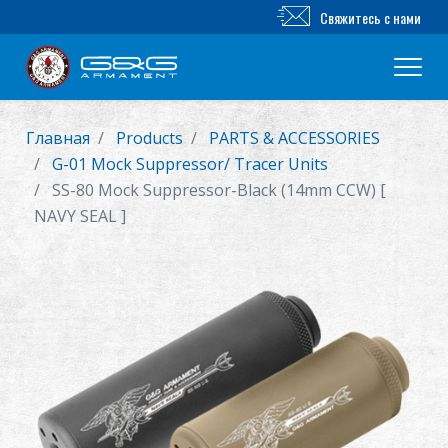
Свяжитесь с нами
Главная
Products
PARTS & ACCESSORIES
Новый продукт
G-01 Mock Suppressor/ Tracer Units
SS-80 Mock Suppressor-Black (14mm CCW) [
Airsoft винтовка
NAVY SEAL ]
Airsoft пистолет
Части и аксессуары
Серия BB
ТРЕНИРОВОЧНАЯ СИСТЕМА