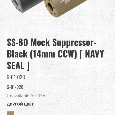
Дилер
Преимущества
О нас
SS-80 Mock Suppressor-
Соревнования & Событие
Black (14mm CCW) [ NAVY
Поддержка
SEAL ]
G-01-028
G-01-028
繁體中文
English (US)
Unavailable for USA
Français
日本語
ДРУГОЙ ЦВЕТ
русский язык
Español