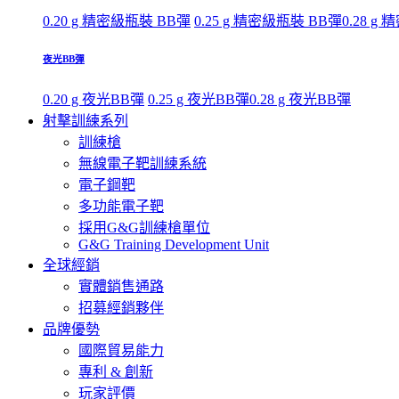
0.20 g 精密級瓶裝 BB彈
0.25 g 精密級瓶裝 BB彈
0.28 g
夜光BB彈
0.20 g 夜光BB彈
0.25 g 夜光BB彈
0.28 g 夜光BB彈
射擊訓練系列
訓練槍
無線電子靶訓練系統
電子鋼靶
多功能電子靶
採用G&G訓練槍單位
G&G Training Development Unit
全球經銷
實體銷售通路
招募經銷夥伴
品牌優勢
國際貿易能力
專利 & 創新
玩家評價