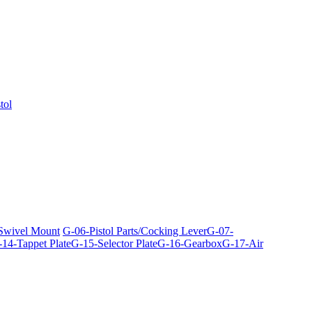
tol
 Swivel Mount
G-06-Pistol Parts/Cocking Lever
G-07-
14-Tappet Plate
G-15-Selector Plate
G-16-Gearbox
G-17-Air