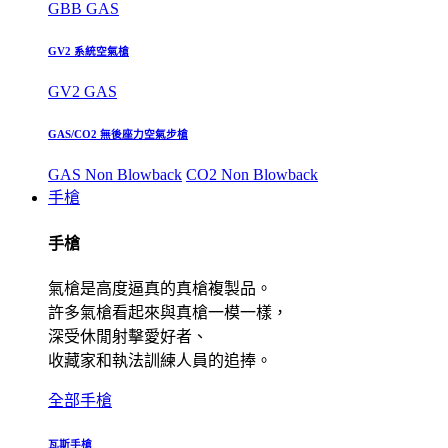
GBB GAS
GV2 系統空氣槍
GV2 GAS
GAS/CO2 無後座力空氣步槍
GAS Non Blowback
CO2 Non Blowback
手槍
手槍
氣槍是高度逼真的真槍複製品。
許多氣槍看起來與真槍一模一樣，
深受休閒射擊愛好者、
收藏家和執法訓練人員的追捧。
全部手槍
瓦斯手槍