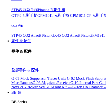
STP45 瓦斯手槍
Piranha 瓦斯手槍
GTP 9 瓦斯手槍
GPM1911 瓦斯手槍
GPM1911 CP 瓦斯手
CO2 手槍
STP45 CO2 Airsoft Pistol
GX45 CO2 Airsoft Pistol
GPM1911 C
零件 & 配件
零件 & 配件
全部零件 & 配件
G-01-Mock Supperssor/Tracer Units
G-02-Mock Flash Suppre
Miscellaneous
G-08-Magaizne/Receiver
G-10-Internal Parts
G-11
Nozzle
G-18-Wire Set
G-19-Front Kit
G-20-Hop Up Chamber
G-
BB 彈
BB Series