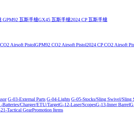
槍
GPM92 瓦斯手槍
GX45 瓦斯手槍
2024 CP 瓦斯手槍
O2 Airsoft Pistol
GPM92 CO2 Airsoft Pistol
2024 CP CO2 Airsoft Pis
ssor
G-03-External Parts
G-04-Lights
G-05-Stocks/Sling Swivel/Sling
-Batteries/Charger/ETU/Target
G-12-Laser/Scopes
G-13-Inner Barrel
G-
21-Tactical Gear
Promotion Items