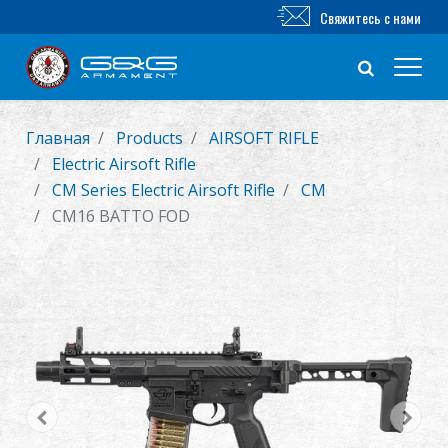
Свяжитесь с нами
Главная
Products
AIRSOFT RIFLE
Новый продукт
Electric Airsoft Rifle
CM Series Electric Airsoft Rifle
CM
Airsoft винтовка
CM16 BATTO FOD
Airsoft пистолет
Части и аксессуары
Серия BB
ТРЕНИРОВОЧНАЯ СИСТЕМА