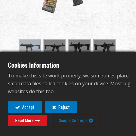
Дилер
Преимущества
О нас
Соревнования & Событие
Cookies Information
CM16 BATTO FOD
Поддержка
To make this site work properly, we sometimes place
small data files called cookies on your device. Most big
EGC-16P-BTF-BNB-NCM
Войти
websites do this too.
EGC-16P-BTF-BNB-NCM
繁體中文
English (US)
Accept
Reject
Контакт
Вход
Read More
Change Settings
Français
日本語
Для просмотра этого товара требуется
русский язык
Español