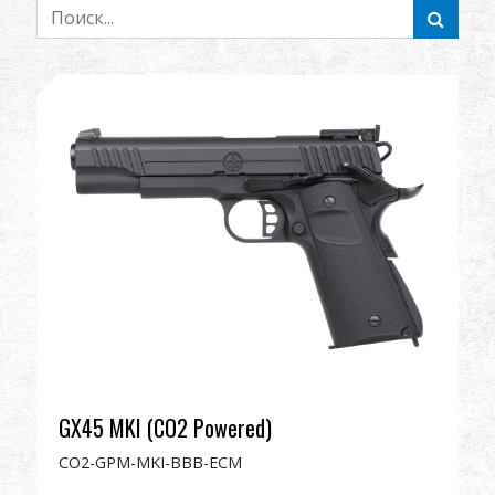
Дилер
Преимущества
О нас
Соревнования & Событие
Поддержка
繁體中文
English (US)
GX45 MKI (CO2 Powered)
Français
日本語
CO2-GPM-MKI-BBB-ECM
русский язык
Español