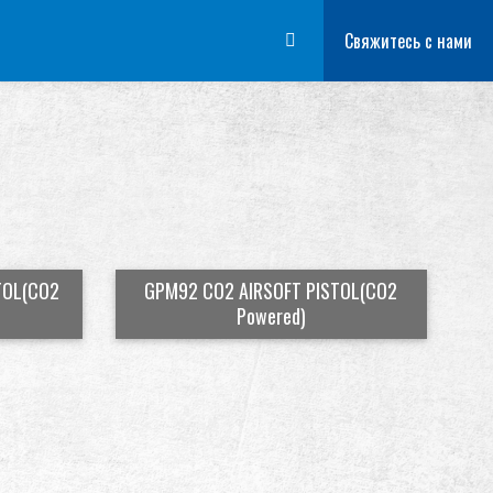
НИРОВОЧНАЯ СИСТЕМА
Дилер
Преимущества
Свяжитесь с нами
О нас
Соревно
TOL(CO2
GPM92 CO2 AIRSOFT PISTOL(CO2
Powered)