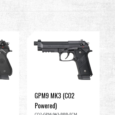
GPM9 MK3 (CO2
Powered)
CO2-GPM-9A3-BBB-ECM