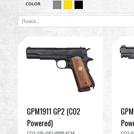
COLOR
GPM1911 GP2 (CO2
GPM1
Powered)
Powe
CO2-191-GP2-BBB-ECM
CO2-G