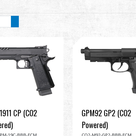
911 CP (CO2
GPM92 GP2 (CO2
red)
Powered)
PM-19C-BBB-ECM
CO2-M92-GP2-BBB-ECM