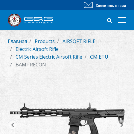
Свяжитесь с нами
Главная
Products
AIRSOFT RIFLE
Новый продукт
Electric Airsoft Rifle
CM Series Electric Airsoft Rifle
CM ETU
Airsoft винтовка
BAMF RECON
Airsoft пистолет
Части и аксессуары
Серия BB
ТРЕНИРОВОЧНАЯ СИСТЕМА