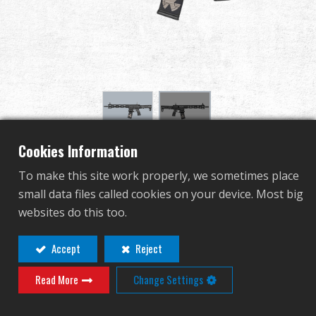
Дилер
Преимущества
О нас
Соревнования & Событие
Cookies Information
BAMF RECON
Поддержка
To make this site work properly, we sometimes place
small data files called cookies on your device. Most big
EGC-BAM-REC-BNB-NCM
Войти
websites do this too.
EGC-BAM-REC-BNB-NCM
繁體中文
English (US)
Accept
Reject
SPORT LINE POLYMER LIGHT WEIGHT RECEIVER
ДРУГОЙ ЦВЕТ
Read More
Change Settings
Français
日本語
русский язык
Español