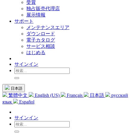
受賞
独占販売代理店
展示情報
サポート
メンテナンスエリア
ダウンロード
電子カタログ
サービス相談
はじめる
サインイン
日本語
繁體中文
English (US)
Français
日本語
русский
язык
Español
サインイン