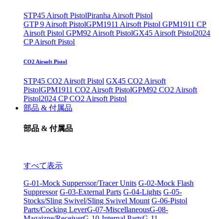
STP45 Airsoft Pistol
Piranha Airsoft Pistol
GTP 9 Airsoft Pistol
GPM1911 Airsoft Pistol
GPM1911 CP
Airsoft Pistol
GPM92 Airsoft Pistol
GX45 Airsoft Pistol
2024
CP Airsoft Pistol
CO2 Airsoft Pistol
STP45 CO2 Airsoft Pistol
GX45 CO2 Airsoft
Pistol
GPM1911 CO2 Airsoft Pistol
GPM92 CO2 Airsoft
Pistol
2024 CP CO2 Airsoft Pistol
部品 & 付属品
部品 & 付属品
すべて表示
G-01-Mock Supperssor/Tracer Units
G-02-Mock Flash
Suppressor
G-03-External Parts
G-04-Lights
G-05-
Stocks/Sling Swivel/Sling Swivel Mount
G-06-Pistol
Parts/Cocking Lever
G-07-Miscellaneous
G-08-
Magaizne/Receiver
G-10-Internal Parts
G-11-