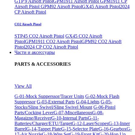
GTP 9 Airsoft Pistol
GPM1911 Airsoft Pistol
GPM1911 CP
Airsoft Pistol
GPM92 Airsoft Pistol
GX45 Airsoft Pistol
2024
CP Airsoft Pistol
CO2 Airsoft Pistol
STP45 CO2 Airsoft Pistol
GX45 CO2 Airsoft
Pistol
GPM1911 CO2 Airsoft Pistol
GPM92 CO2 Airsoft
Pistol
2024 CP CO2 Airsoft Pistol
Части и аксессуары
PARTS & ACCESSORIES
View All
G-01-Mock Supperssor/Tracer Units
G-02-Mock Flash
Suppressor
G-03-External Parts
G-04-Lights
G-05-
Stocks/Sling Swivel/Sling Swivel Mount
G-06-Pistol
Parts/Cocking Lever
G-07-Miscellaneous
G-08-
Magaizne/Receiver
G-10-Internal Parts
G-11-
Batteries/Charger/ETU/Target
G-12-Laser/Scopes
G-13-Inner
Barrel
G-14-Tappet Plate
G-15-Selector Plate
G-16-Gearbox
G-
17-Air Nozzle
G-18-Wire Set
G-19-Front Kit
G-20-Hop Up