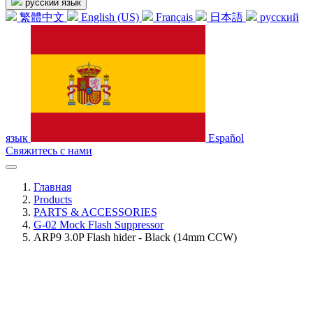
русский язык
繁體中文
English (US)
Français
日本語
русский
язык
Español
Свяжитесь с нами
Главная
Products
PARTS & ACCESSORIES
G-02 Mock Flash Suppressor
ARP9 3.0P Flash hider - Black (14mm CCW)