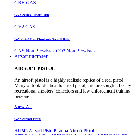
GBB GAS
GV2 Series Airsoft Rifle
GV2 GAS
GAS/CO2 Non Blowback Airsoft Rifle
GAS Non Blowback
CO2 Non Blowback
Airsoft пистолет
AIRSOFT PISTOL
An airsoft pistol is a highly realistic replica of a real pistol.
Many of look identical to a real pistol, and are sought after by
recreational shooters, collectors and law enforcement training
personel.
View All
GAS Airsoft Pistol
STP45 Airsoft Pistol
Piranha Airsoft Pistol