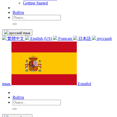
Getting Started
Войти
русский язык
繁體中文
English (US)
Français
日本語
русский
язык
Español
Войти