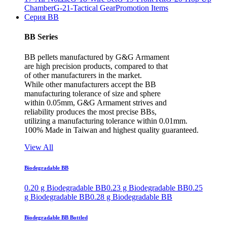
Chamber
G-21-Tactical Gear
Promotion Items
Серия BB
BB Series
BB pellets manufactured by G&G Armament
are high precision products, compared to that
of other manufacturers in the market.
While other manufacturers accept the BB
manufacturing tolerance of size and sphere
within 0.05mm, G&G Armament strives and
reliability produces the most precise BBs,
utilizing a manufacturing tolerance within 0.01mm.
100% Made in Taiwan and highest quality guaranteed.
View All
Biodegradable BB
0.20 g Biodegradable BB
0.23 g Biodegradable BB
0.25
g Biodegradable BB
0.28 g Biodegradable BB
Biodegradable BB Bottled