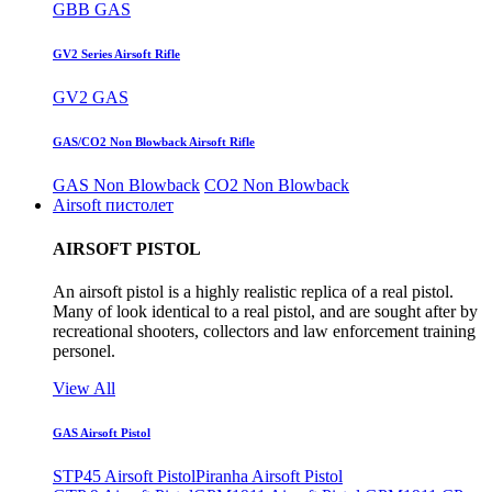
GBB GAS
GV2 Series Airsoft Rifle
GV2 GAS
GAS/CO2 Non Blowback Airsoft Rifle
GAS Non Blowback
CO2 Non Blowback
Airsoft пистолет
AIRSOFT PISTOL
An airsoft pistol is a highly realistic replica of a real pistol.
Many of look identical to a real pistol, and are sought after by
recreational shooters, collectors and law enforcement training
personel.
View All
GAS Airsoft Pistol
STP45 Airsoft Pistol
Piranha Airsoft Pistol