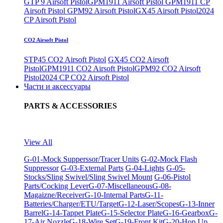
GTP 9 Airsoft Pistol
GPM1911 Airsoft Pistol
GPM1911 CP
Airsoft Pistol
GPM92 Airsoft Pistol
GX45 Airsoft Pistol
2024
CP Airsoft Pistol
CO2 Airsoft Pistol
STP45 CO2 Airsoft Pistol
GX45 CO2 Airsoft
Pistol
GPM1911 CO2 Airsoft Pistol
GPM92 CO2 Airsoft
Pistol
2024 CP CO2 Airsoft Pistol
Части и аксессуары
PARTS & ACCESSORIES
View All
G-01-Mock Supperssor/Tracer Units
G-02-Mock Flash
Suppressor
G-03-External Parts
G-04-Lights
G-05-
Stocks/Sling Swivel/Sling Swivel Mount
G-06-Pistol
Parts/Cocking Lever
G-07-Miscellaneous
G-08-
Magaizne/Receiver
G-10-Internal Parts
G-11-
Batteries/Charger/ETU/Target
G-12-Laser/Scopes
G-13-Inner
Barrel
G-14-Tappet Plate
G-15-Selector Plate
G-16-Gearbox
G-
17-Air Nozzle
G-18-Wire Set
G-19-Front Kit
G-20-Hop Up