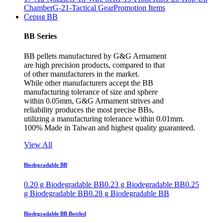
Chamber
G-21-Tactical Gear
Promotion Items
Серия BB
BB Series
BB pellets manufactured by G&G Armament
are high precision products, compared to that
of other manufacturers in the market.
While other manufacturers accept the BB
manufacturing tolerance of size and sphere
within 0.05mm, G&G Armament strives and
reliability produces the most precise BBs,
utilizing a manufacturing tolerance within 0.01mm.
100% Made in Taiwan and highest quality guaranteed.
View All
Biodegradable BB
0.20 g Biodegradable BB
0.23 g Biodegradable BB
0.25
g Biodegradable BB
0.28 g Biodegradable BB
Biodegradable BB Bottled