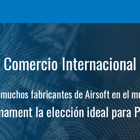
ifle
Pistola de Airsoft
Piezas & Accesorios
BB Series
Sistema
Comercio Internacional
muchos fabricantes de Airsoft en el 
ament la elección ideal para P