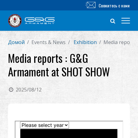
Свяжитесь с нами
Домой
Events & News
Exhibition
Media reports
Новый продукт
Media reports : G&G
Airsoft винтовка
Armament at SHOT SHOW
Airsoft пистолет
2025/08/12
Части и аксессуары
Серия BB
ТРЕНИРОВОЧНАЯ СИСТЕМА