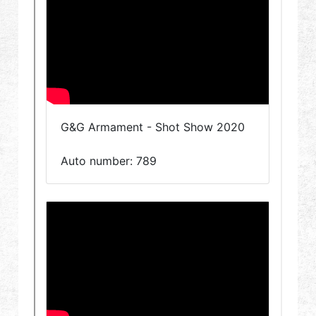
Дилер
Преимущества
О нас
Соревнования & Событие
Поддержка
Войти
繁體中文
English (US)
Français
日本語
русский язык
Español