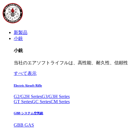
新製品
小銃
小銃
当社のエアソフトライフルは、高性能、耐久性、信頼性
すべて表示
Electric Airsoft Rifle
G2/G2H Series
G3/G3H Series
GT Series
GC Series
CM Series
GBB システム空気銃
GBB GAS