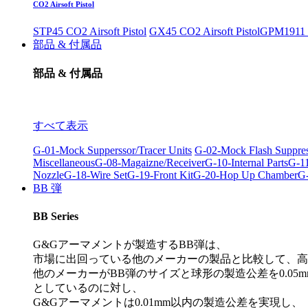
CO2 Airsoft Pistol
STP45 CO2 Airsoft Pistol
GX45 CO2 Airsoft Pistol
GPM1911 C
部品 & 付属品
部品 & 付属品
すべて表示
G-01-Mock Supperssor/Tracer Units
G-02-Mock Flash Suppre
Miscellaneous
G-08-Magaizne/Receiver
G-10-Internal Parts
G-11
Nozzle
G-18-Wire Set
G-19-Front Kit
G-20-Hop Up Chamber
G-
BB 弾
BB Series
G&Gアーマメントが製造するBB弾は、
市場に出回っている他のメーカーの製品と比較して、高
他のメーカーがBB弾のサイズと球形の製造公差を0.05m
としているのに対し、
G&Gアーマメントは0.01mm以内の製造公差を実現し、