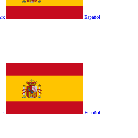
зык
Español
зык
Español