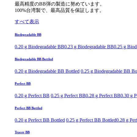
最高精度のBB弾の製造に努めています。
100%台湾製で、最高品質を保証します。
すべて表示
Biodegradable BB
0.20 g Biodegradable BB
0.23 g Biodegradable BB
0.25 g Bio
Biodegradable BB Bottled
0.20 g Biodegradable BB Bottled
0.25 g Biodegradable BB Bo
Perfect BB
0.20 g Perfect BB
0.25 g Perfect BB
0.28 g Perfect BB
0.30 g P
Perfect BB Bottled
0.20 g Perfect BB Bottled
0.25 g Perfect BB Bottled
0.28 g Per
Tracer BB