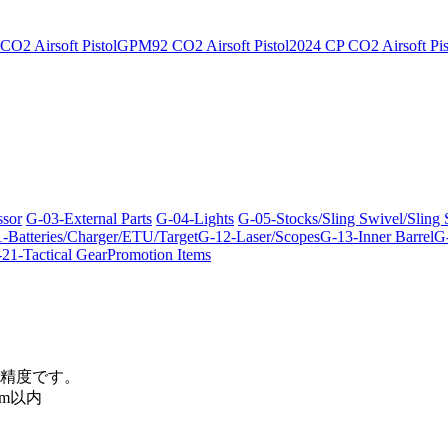
O2 Airsoft Pistol
GPM92 CO2 Airsoft Pistol
2024 CP CO2 Airsoft Pis
ssor
G-03-External Parts
G-04-Lights
G-05-Stocks/Sling Swivel/Sling
-Batteries/Charger/ETU/Target
G-12-Laser/Scopes
G-13-Inner Barrel
G-
21-Tactical Gear
Promotion Items
精度です。
m以内