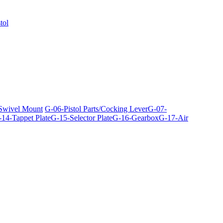
tol
 Swivel Mount
G-06-Pistol Parts/Cocking Lever
G-07-
14-Tappet Plate
G-15-Selector Plate
G-16-Gearbox
G-17-Air