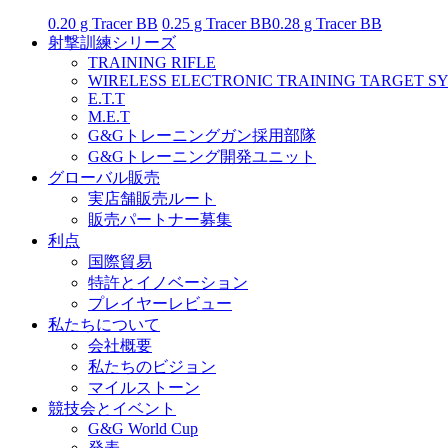
0.20 g Tracer BB
0.25 g Tracer BB
0.28 g Tracer BB
射撃訓練シリーズ
TRAINING RIFLE
WIRELESS ELECTRONIC TRAINING TARGET S
E.T.T
M.E.T
G&Gトレーニングガン採用部隊
G&Gトレーニング開発ユニット
グローバル販売
実店舗販売ルート
販売パートナー募集
利点
国際貿易
特許とイノベーション
プレイヤーレビュー
私たちについて
会社概要
私たちのビジョン
マイルストーン
競技会とイベント
G&G World Cup
発表