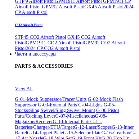
GTP 9 Airsoft Pistol
GPM1911 Airsoft Pistol
GPM1911 CP
Airsoft Pistol
GPM92 Airsoft Pistol
GX45 Airsoft Pistol
2024
CP Airsoft Pistol
CO2 Airsoft Pistol
STP45 CO2 Airsoft Pistol
GX45 CO2 Airsoft
Pistol
GPM1911 CO2 Airsoft Pistol
GPM92 CO2 Airsoft
Pistol
2024 CP CO2 Airsoft Pistol
Части и аксессуары
PARTS & ACCESSORIES
View All
G-01-Mock Supperssor/Tracer Units
G-02-Mock Flash
Suppressor
G-03-External Parts
G-04-Lights
G-05-
Stocks/Sling Swivel/Sling Swivel Mount
G-06-Pistol
Parts/Cocking Lever
G-07-Miscellaneous
G-08-
Magaizne/Receiver
G-10-Internal Parts
G-11-
Batteries/Charger/ETU/Target
G-12-Laser/Scopes
G-13-Inner
Barrel
G-14-Tappet Plate
G-15-Selector Plate
G-16-Gearbox
G-
17-Air Nozzle
G-18-Wire Set
G-19-Front Kit
G-20-Hop Up