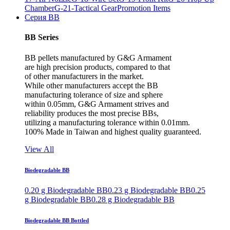
Chamber
G-21-Tactical Gear
Promotion Items
Серия BB
BB Series
BB pellets manufactured by G&G Armament
are high precision products, compared to that
of other manufacturers in the market.
While other manufacturers accept the BB
manufacturing tolerance of size and sphere
within 0.05mm, G&G Armament strives and
reliability produces the most precise BBs,
utilizing a manufacturing tolerance within 0.01mm.
100% Made in Taiwan and highest quality guaranteed.
View All
Biodegradable BB
0.20 g Biodegradable BB
0.23 g Biodegradable BB
0.25
g Biodegradable BB
0.28 g Biodegradable BB
Biodegradable BB Bottled