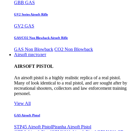
GBB GAS
GV2 Series Airsoft Rifle
GV2 GAS
GAS/CO2 Non Blowback Airsoft Rifle
GAS Non Blowback
CO2 Non Blowback
Airsoft пистолет
AIRSOFT PISTOL
An airsoft pistol is a highly realistic replica of a real pistol.
Many of look identical to a real pistol, and are sought after by
recreational shooters, collectors and law enforcement training
personel.
View All
GAS Airsoft Pistol
STP45 Airsoft Pistol
Piranha Airsoft Pistol