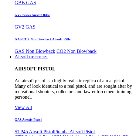
GBB GAS
GV2 Series Airsoft Rifle
GV2 GAS
GAS/CO2 Non Blowback Airsoft Rifle
GAS Non Blowback
CO2 Non Blowback
Airsoft пистолет
AIRSOFT PISTOL
An airsoft pistol is a highly realistic replica of a real pistol.
Many of look identical to a real pistol, and are sought after by
recreational shooters, collectors and law enforcement training
personel.
View All
GAS Airsoft Pistol
STP45 Airsoft Pistol
Piranha Airsoft Pistol