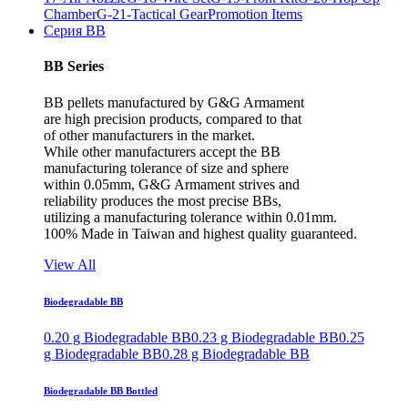
Chamber
G-21-Tactical Gear
Promotion Items
Серия BB
BB Series
BB pellets manufactured by G&G Armament
are high precision products, compared to that
of other manufacturers in the market.
While other manufacturers accept the BB
manufacturing tolerance of size and sphere
within 0.05mm, G&G Armament strives and
reliability produces the most precise BBs,
utilizing a manufacturing tolerance within 0.01mm.
100% Made in Taiwan and highest quality guaranteed.
View All
Biodegradable BB
0.20 g Biodegradable BB
0.23 g Biodegradable BB
0.25
g Biodegradable BB
0.28 g Biodegradable BB
Biodegradable BB Bottled