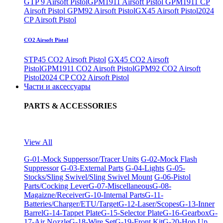
GTP 9 Airsoft Pistol
GPM1911 Airsoft Pistol
GPM1911 CP
Airsoft Pistol
GPM92 Airsoft Pistol
GX45 Airsoft Pistol
2024
CP Airsoft Pistol
CO2 Airsoft Pistol
STP45 CO2 Airsoft Pistol
GX45 CO2 Airsoft
Pistol
GPM1911 CO2 Airsoft Pistol
GPM92 CO2 Airsoft
Pistol
2024 CP CO2 Airsoft Pistol
Части и аксессуары
PARTS & ACCESSORIES
View All
G-01-Mock Supperssor/Tracer Units
G-02-Mock Flash
Suppressor
G-03-External Parts
G-04-Lights
G-05-
Stocks/Sling Swivel/Sling Swivel Mount
G-06-Pistol
Parts/Cocking Lever
G-07-Miscellaneous
G-08-
Magaizne/Receiver
G-10-Internal Parts
G-11-
Batteries/Charger/ETU/Target
G-12-Laser/Scopes
G-13-Inner
Barrel
G-14-Tappet Plate
G-15-Selector Plate
G-16-Gearbox
G-
17-Air Nozzle
G-18-Wire Set
G-19-Front Kit
G-20-Hop Up