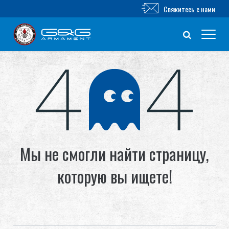
Свяжитесь с нами
Новый продукт
Airsoft винтовка
Airsoft пистолет
Ошибка 404
Мы не смогли найти страницу,
Части и аксессуары
которую вы ищете!
Серия BB
ТРЕНИРОВОЧНАЯ СИСТЕМА