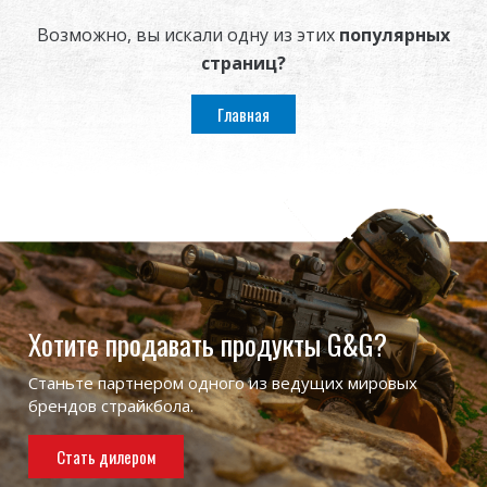
Дилер
Возможно, вы искали одну из этих
популярных
страниц?
Преимущества
Главная
О нас
Соревнования & Событие
Поддержка
Войти
Хотите продавать продукты G&G?
繁體中文
English (US)
Станьте партнером одного из ведущих мировых
брендов страйкбола.
Français
日本語
Стать дилером
русский язык
Español