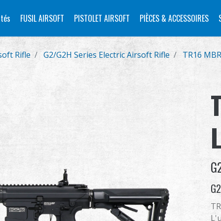
tés
FUSIL AIRSOFT
PISTOLET AIRSOFT
PIÈCES & ACCESSOIRES
soft Rifle
G2/G2H Series Electric Airsoft Rifle
TR16 MB
G
G2
TR
L'