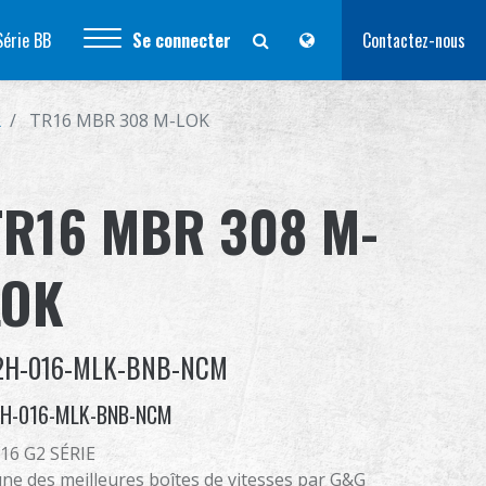
Série BB
Se connecter
Contactez-nous
R
TR16 MBR 308 M-LOK
TR16 MBR 308 M-
LOK
2H-016-MLK-BNB-NCM
H-016-MLK-BNB-NCM
16 G2 SÉRIE
une des meilleures boîtes de vitesses par G&G