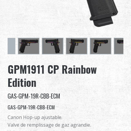
Revendeur
Advantages
À propos de nous
Competitions & Event
GPM1911 CP Rainbow
Support
Edition
Se connecter
GAS-GPM-19R-CBB-ECM
繁體中文
English (US)
GAS-GPM-19R-CBB-ECM
Français
日本語
Canon Hop-up ajustable.
Valve de remplissage de gaz agrandie.
русский язык
Español