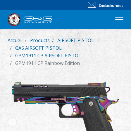
Contactez-nous
Accueil
Products
AIRSOFT PISTOL
Nouveautés
GAS AIRSOFT PISTOL
GPM1911 CP AIRSOFT PISTOL
FUSIL AIRSOFT
GPM1911 CP Rainbow Edition
PISTOLET AIRSOFT
PIÈCES & ACCESSOIRES
Série BB
SYSTÈME D'ENTRAÎNEMENT