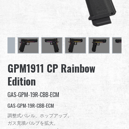
グローバル販売
利点
私たちについて
競技会とイベント
GPM1911 CP Rainbow
サポート
Edition
サインイン
GAS-GPM-19R-CBB-ECM
繁體中文
English (US)
GAS-GPM-19R-CBB-ECM
Français
日本語
調整式バレル、ホップアップ。
ガス充填バルブを拡大。
русский язык
Español