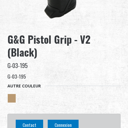
Revendeur
Advantages
G&G Pistol Grip - V2
À propos de nous
(Black)
Competitions & Event
G-03-195
Support
G-03-195
Se connecter
AUTRE COULEUR
繁體中文
English (US)
Français
日本語
Contact
Connexion
русский язык
Español