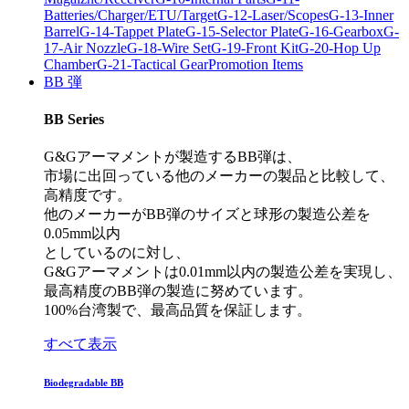
Batteries/Charger/ETU/Target
G-12-Laser/Scopes
G-13-Inner
Barrel
G-14-Tappet Plate
G-15-Selector Plate
G-16-Gearbox
G-
17-Air Nozzle
G-18-Wire Set
G-19-Front Kit
G-20-Hop Up
Chamber
G-21-Tactical Gear
Promotion Items
BB 弾
BB Series
G&Gアーマメントが製造するBB弾は、
市場に出回っている他のメーカーの製品と比較して、
高精度です。
他のメーカーがBB弾のサイズと球形の製造公差を
0.05mm以内
としているのに対し、
G&Gアーマメントは0.01mm以内の製造公差を実現し、
最高精度のBB弾の製造に努めています。
100%台湾製で、最高品質を保証します。
すべて表示
Biodegradable BB