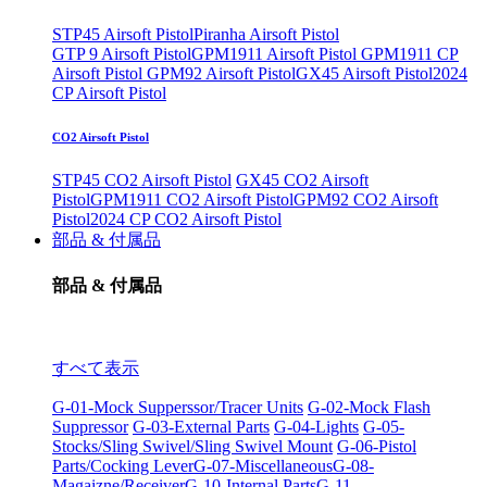
STP45 Airsoft Pistol
Piranha Airsoft Pistol
GTP 9 Airsoft Pistol
GPM1911 Airsoft Pistol
GPM1911 CP
Airsoft Pistol
GPM92 Airsoft Pistol
GX45 Airsoft Pistol
2024
CP Airsoft Pistol
CO2 Airsoft Pistol
STP45 CO2 Airsoft Pistol
GX45 CO2 Airsoft
Pistol
GPM1911 CO2 Airsoft Pistol
GPM92 CO2 Airsoft
Pistol
2024 CP CO2 Airsoft Pistol
部品 & 付属品
部品 & 付属品
すべて表示
G-01-Mock Supperssor/Tracer Units
G-02-Mock Flash
Suppressor
G-03-External Parts
G-04-Lights
G-05-
Stocks/Sling Swivel/Sling Swivel Mount
G-06-Pistol
Parts/Cocking Lever
G-07-Miscellaneous
G-08-
Magaizne/Receiver
G-10-Internal Parts
G-11-