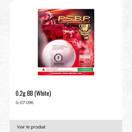
Revendeur
Advantages
À propos de nous
Competitions & Event
Support
Se connecter
0.2g BB (White)
G-07-096
繁體中文
English (US)
Français
日本語
русский язык
Español