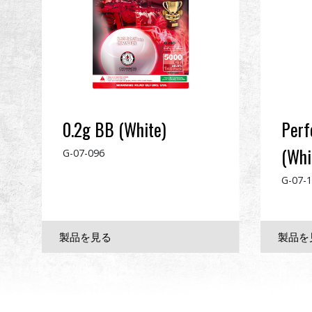
0.2g BB (White)
Perf
(Whi
G-07-096
G-07-