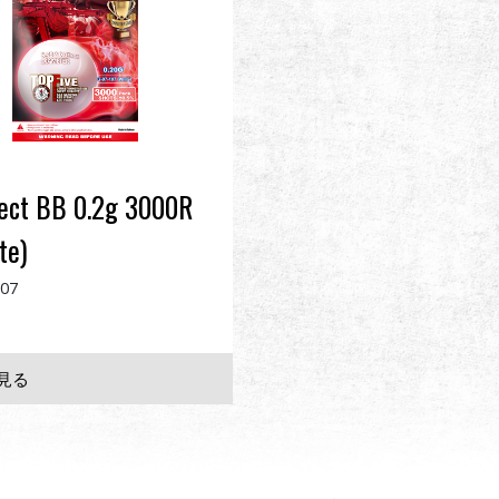
ect BB 0.2g 3000R
te)
107