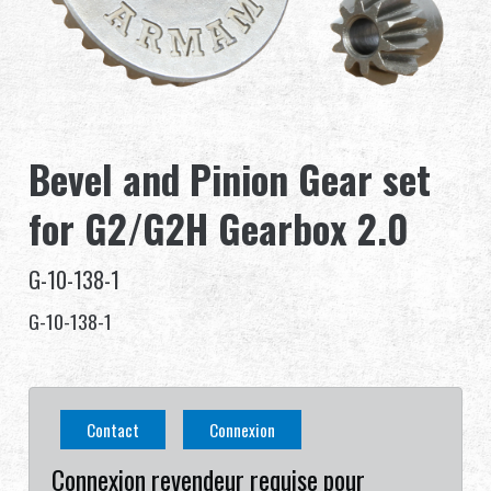
Revendeur
Advantages
À propos de nous
Bevel and Pinion Gear set
Competitions & Event
for G2/G2H Gearbox 2.0
Support
G-10-138-1
G-10-138-1
繁體中文
English (US)
Contact
Connexion
Français
日本語
Connexion revendeur requise pour
русский язык
Español