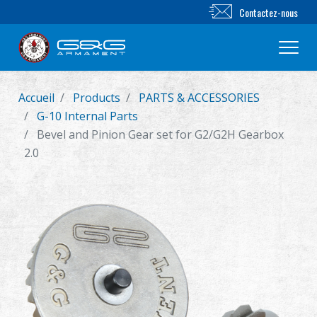
Contactez-nous
Accueil
Products
PARTS & ACCESSORIES
Nouveautés
G-10 Internal Parts
Bevel and Pinion Gear set for G2/G2H Gearbox
FUSIL AIRSOFT
2.0
PISTOLET AIRSOFT
PIÈCES & ACCESSOIRES
Série BB
SYSTÈME D'ENTRAÎNEMENT