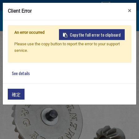
聯絡我們
×
Client Error
An error occurred
Copy the full error to clipboard
首頁
產品
零件 & 配件
G-10 Internal Parts
新產品
Please use the copy button to report the error to your support
Bevel and Pinion Gear set for G2/G2H Gearbox
service.
2.0
步槍
See details
手槍
確定
零件 & 配件
BB 彈
射擊訓練系列