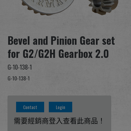
全球經銷
品牌優勢
Bevel and Pinion Gear set
關於怪怪
for G2/G2H Gearbox 2.0
活動與報導
G-10-138-1
支援服務
G-10-138-1
登入
繁體中文
English (US)
Contact
Login
Français
日本語
需要經銷商登入查看此商品！
русский язык
Español