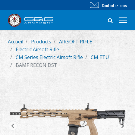
Contactez-nous
Accueil
Products
AIRSOFT RIFLE
Nouveautés
Electric Airsoft Rifle
CM Series Electric Airsoft Rifle
CM ETU
FUSIL AIRSOFT
BAMF RECON DST
PISTOLET AIRSOFT
PIÈCES & ACCESSOIRES
Série BB
SYSTÈME D'ENTRAÎNEMENT