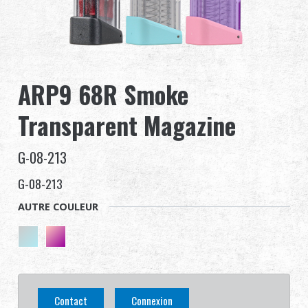
Revendeur
Advantages
ARP9 68R Smoke
À propos de nous
Transparent Magazine
Competitions & Event
G-08-213
Support
G-08-213
Se connecter
AUTRE COULEUR
繁體中文
English (US)
Français
日本語
Contact
Connexion
русский язык
Español