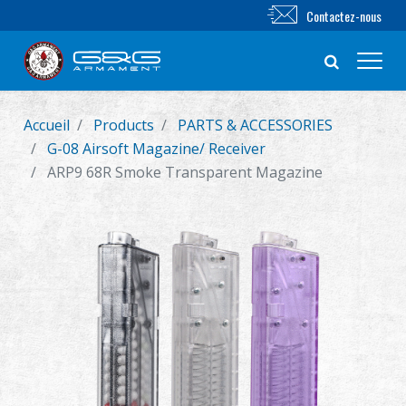
Contactez-nous
Accueil
Products
PARTS & ACCESSORIES
Nouveautés
G-08 Airsoft Magazine/ Receiver
ARP9 68R Smoke Transparent Magazine
FUSIL AIRSOFT
PISTOLET AIRSOFT
PIÈCES & ACCESSOIRES
Série BB
SYSTÈME D'ENTRAÎNEMENT