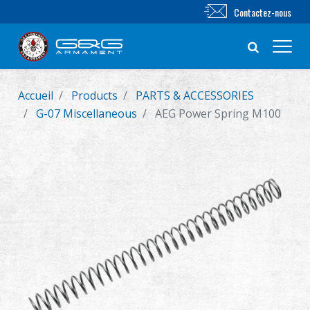
Contactez-nous
Accueil
Products
PARTS & ACCESSORIES
Nouveautés
G-07 Miscellaneous
AEG Power Spring M100
FUSIL AIRSOFT
PISTOLET AIRSOFT
PIÈCES & ACCESSOIRES
Série BB
SYSTÈME D'ENTRAÎNEMENT