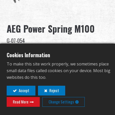
Revendeur
Advantages
AEG Power Spring M100
À propos de nous
G-07-054
Competitions & Event
G-07-054
Cookies Information
Support
To make this site work properly, we sometimes place
small data files called cookies on your device. Most big
Se connecter
Contact
Connexion
websites do this too.
Connexion revendeur requise pour
繁體中文
English (US)
Accept
Reject
afficher ce produit!
Read More
Change Settings
Français
日本語
русский язык
Español