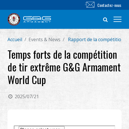
Contactez-nous
Accueil
Events & News
Rapport de la compétition d
Nouveautés
Temps forts de la compétition
FUSIL AIRSOFT
de tir extrême G&G Armament
PISTOLET AIRSOFT
World Cup
PIÈCES & ACCESSOIRES
2025/07/21
Série BB
SYSTÈME D'ENTRAÎNEMENT