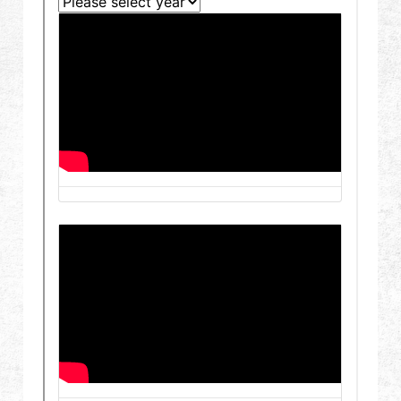
Revendeur
Advantages
À propos de nous
Competitions & Event
Support
繁體中文
English (US)
Français
日本語
русский язык
Español