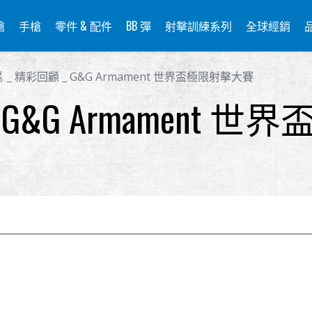
槍
手槍
零件 & 配件
BB 彈
射擊訓練系列
全球經銷
 _ 精彩回顧 _ G&G Armament 世界盃極限射擊大賽
 G&G Armament