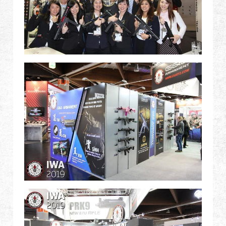
Revendeur
Advantages
À propos de nous
Competitions & Event
Support
繁體中文
English (US)
Français
日本語
русский язык
Español