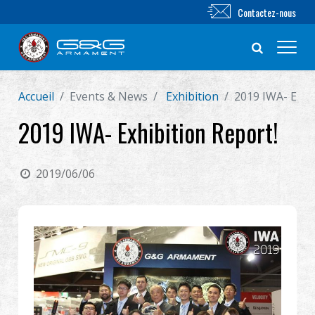
Contactez-nous
Accueil
Events & News
Exhibition
2019 IWA- Exhib
Nouveautés
2019 IWA- Exhibition Report!
FUSIL AIRSOFT
2019/06/06
PISTOLET AIRSOFT
PIÈCES & ACCESSOIRES
Série BB
SYSTÈME D'ENTRAÎNEMENT